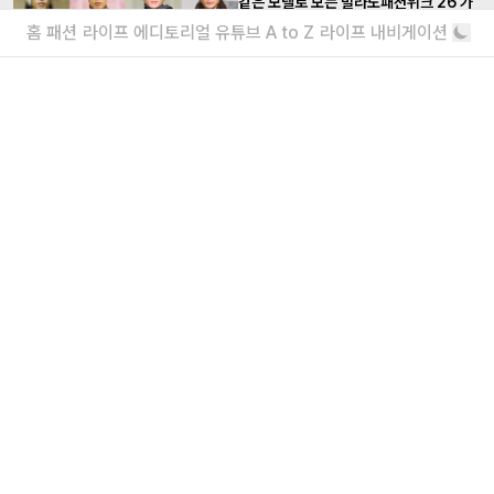
같은 모델로 보는 밀라노패션위크 26 가
을, 겨울 맨즈 컬렉션
홈
패션
라이프
에디토리얼
유튜브
A to Z
라이프 내비게이션
구면이세요
<아이즈매거진> 에디터들의 밀란 & 파리
패션위크 이모저모
바쁜 일정 속에서도 놓치기 싫었던 장면들
더보기
내가 좋아할 만한 기사
소녀를 위한 브랜드, 유쇼코바야시 디자이
너 인터뷰
“일상에서 작은 아름다움을 발견하기를”
에디터가 요즘 끌리는 브랜드 6
보자마자 위시리스트행
더보기