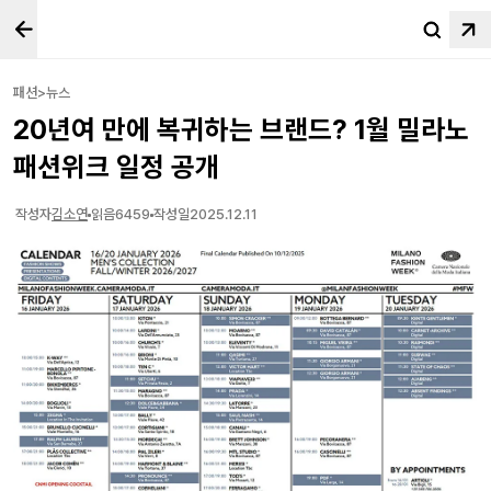
패션>뉴스
20년여 만에 복귀하는 브랜드? 1월 밀라노
패션위크 일정 공개
작성자
김소연
읽음
6459
작성일
2025.12.11