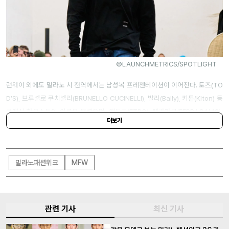
©LAUNCHMETRICS/SPOTLIGHT
런웨이 외에도 밀라노 시 전역에서는 남성복 프레젠테이션이 이어진다. 토즈(TO
D’S), 브루넬로 쿠치넬리(BRUNELLO CUCINELLI), 발리(Bally), 키톤(Kiton) 등
클래식 하우스들이 이름을 올렸으며, 에트로(ETRO), 페라가모(FERRAGAMO),
더보기
까웨(K-WAY), 스톤 아일랜드(Stone Island), 야콥 코헨(Jacob Cohen)도 프레
젠테이션 일정에 포함됐다. 복귀하는 하우스들과 신진 디자이너들이 어우러지며,
이번 시즌을 향한 기대가 자연스레 모이고 있다.
밀라노패션위크
MFW
관련 기사
최신 기사