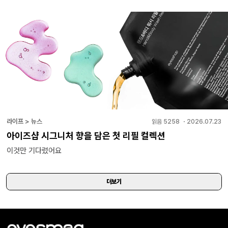
라이프 > 뉴스
읽음
5258
・
2026.07.23
아이즈샵 시그니처 향을 담은 첫 리필 컬렉션
이것만 기다렸어요
더보기