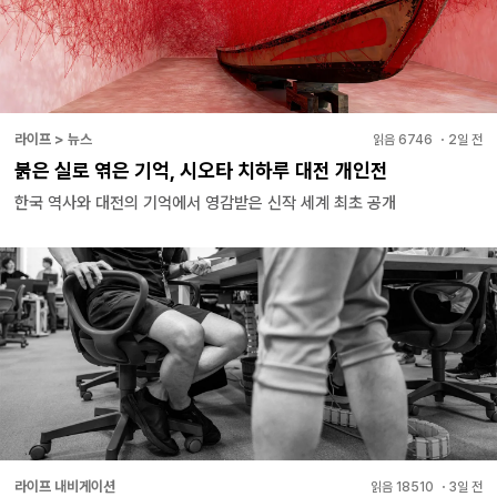
라이프 > 뉴스
읽음
6746
・
2일 전
붉은 실로 엮은 기억, 시오타 치하루 대전 개인전
한국 역사와 대전의 기억에서 영감받은 신작 세계 최초 공개
라이프 내비게이션
읽음
18510
・
3일 전