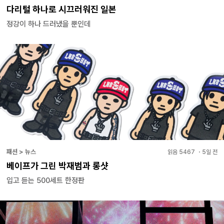
다리털 하나로 시끄러워진 일본
정강이 하나 드러냈을 뿐인데
패션 > 뉴스
읽음
5467
・
5일 전
베이프가 그린 박재범과 롱샷
입고 듣는 500세트 한정판