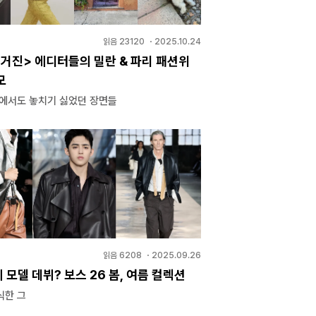
읽음
23120
・
2025.10.24
거진> 에디터들의 밀란 & 파리 패션위
모
속에서도 놓치기 싫었던 장면들
읽음
6208
・
2025.09.26
모델 데뷔? 보스 26 봄, 여름 컬렉션
식한 그