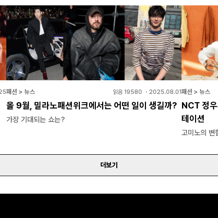
패션 > 뉴스
패션 > 뉴스
25
읽음
19580
・
2025.08.01
올 9월, 밀라노패션위크에서는 어떤 일이 생길까?
NCT 정우
테이션
가장 기대되는 쇼는?
고미노의 변
더보기