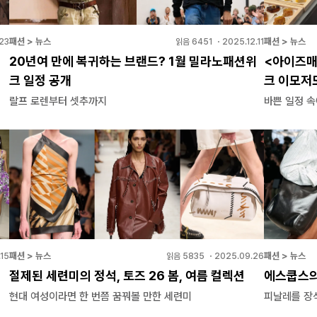
패션 > 뉴스
패션 > 뉴스
23
읽음
6451
・
2025.12.11
20년여 만에 복귀하는 브랜드? 1월 밀라노패션위
<아이즈매
크 일정 공개
크 이모저
랄프 로렌부터 셋추까지
바쁜 일정 
패션 > 뉴스
패션 > 뉴스
.15
읽음
5835
・
2025.09.26
절제된 세련미의 정석, 토즈 26 봄, 여름 컬렉션
에스쿱스의 
현대 여성이라면 한 번쯤 꿈꿔볼 만한 세련미
피날레를 장