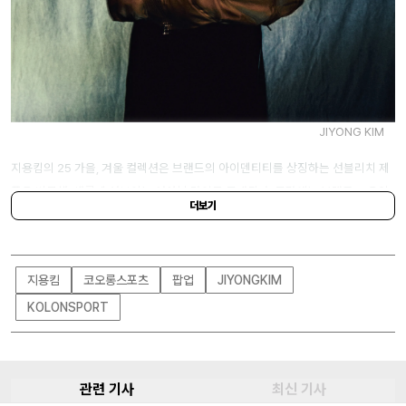
JIYONG KIM
지용킴의 25 가을, 겨울 컬렉션은 브랜드의 아이덴티티를 상징하는 선블리치 제
품을 비롯해, 새롭게 선보이는 여성복 라인도 공개된다. 공간에는 브랜드 고유의
더보기
디자인 언어를 보여주는 선블리치 아이템도 전시되어, 지용킴이 지속적으로 탐구
해온 ‘자연과 시간, 그리고 실험의 미학’을 경험할 수 있다. 기간은 10월 31일부터
11월 20일까지.
지용킴
코오롱스포츠
팝업
JIYONGKIM
KOLONSPORT
주소｜
서울 서초구 신반포로 176 장소 신세계백화점 강남점 7층 브릿지
관련 기사
최신 기사