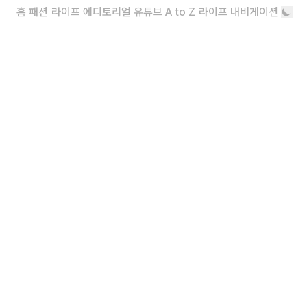
홈
패션
라이프
에디토리얼
유튜브
A to Z
라이프 내비게이션
지용킴과 푸마, 두 번째 협업 스니커즈
빛바램의 미학을 담은 풋웨어
푸마 x 지용킴 협업 기념 팝업 오픈 정보
지용킴의 시선으로 재해석한 푸마 ‘V-S1’
더보기
내가 좋아할 만한 기사
소녀를 위한 브랜드, 유쇼코바야시 디자이
너 인터뷰
“일상에서 작은 아름다움을 발견하기를”
에디터가 요즘 끌리는 브랜드 6
보자마자 위시리스트행
더보기