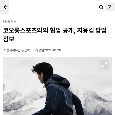
패션>뉴스
코오롱스포츠와의 협업 공개, 지용킴 팝업
정보
작성자
허유림
읽음
6166
작성일
2025.10.28