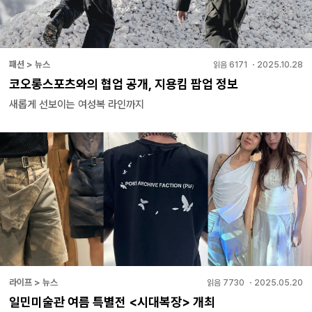
패션 > 뉴스
읽음
6171
・
2025.10.28
코오롱스포츠와의 협업 공개, 지용킴 팝업 정보
새롭게 선보이는 여성복 라인까지
라이프 > 뉴스
읽음
7730
・
2025.05.20
일민미술관 여름 특별전 <시대복장> 개최