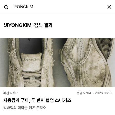
'
JIYONGKIM
' 검색 결과
패션 > 슈즈
읽음
5784
・
2026.06.18
지용킴과 푸마, 두 번째 협업 스니커즈
빛바램의 미학을 담은 풋웨어