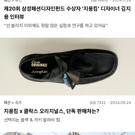
패션 > 뉴스
읽음
16916
・
2024.11.24
제20회 삼성패션디자인펀드 수상자 ‘지용킴’ 디자이너 김지
용 인터뷰
“선 블리치 이외에도 정말 많은 실험과 연구를 하고 있어요”
패션 > 슈즈
읽음
7332
・
2024.09.24
지용킴 x 클락스 오리지널스, 단독 판매처는?
선택지는 블랙 & 카키 왈라비 컵