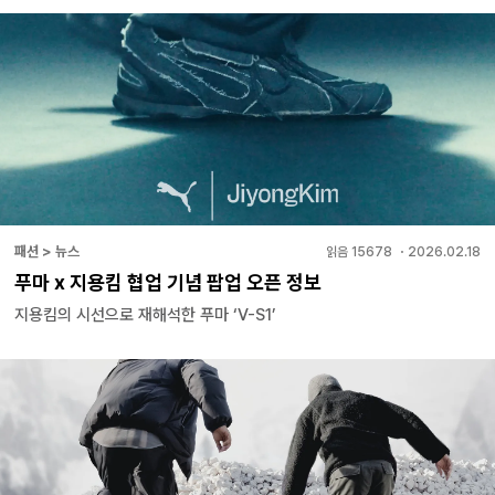
패션 > 뉴스
읽음
15678
・
2026.02.18
푸마 x 지용킴 협업 기념 팝업 오픈 정보
지용킴의 시선으로 재해석한 푸마 ‘V-S1’