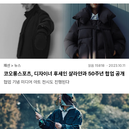
패션 > 뉴스
읽음
15818
・
2023.10.11
코오롱스포츠, 디자이너 후세인 샬라얀과 50주년 협업 공개
협업 기념 미디어 아트 전시도 진행된다