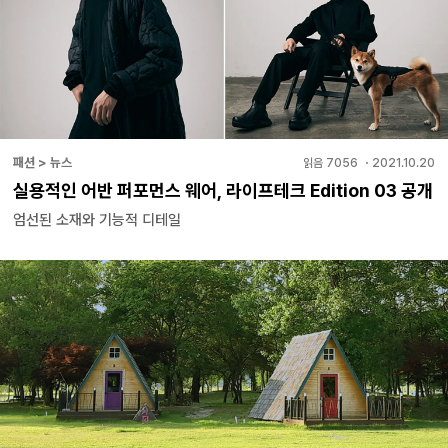
패션 > 뉴스
읽음
7056
・
2021.10.20
실용적인 어반 퍼포먼스 웨어, 라이프테크 Edition 03 공개
엄선된 소재와 기능적 디테일