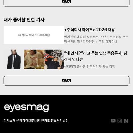
더보기
내가 좋아할 만한 기사
<주식회사 아이즈> 2026 채용
매거진실 에디터 & 유튜브 PD / 프로덕션실 프로
덕션 매니저 / 디자인팀 비주얼 디자이너
“왜 안 돼?”라고 묻는 인생 즉흥론자, 김
간지 인터뷰
실패마저 근사한 안주거리가 되는 마법
더보기
회사소개
|
윤리강령
|
고충처리인
|
개인정보처리방침