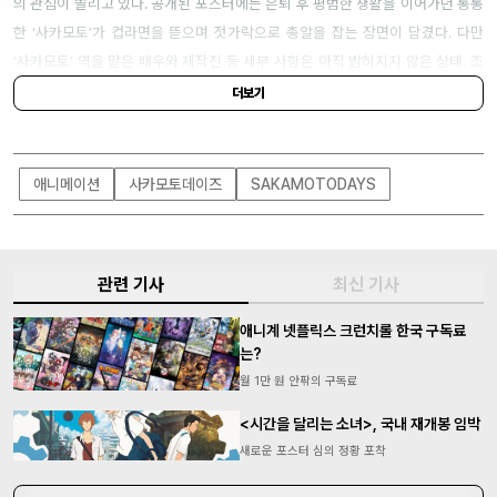
의 관심이 쏠리고 있다. 공개된 포스터에는 은퇴 후 평범한 생활을 이어가던 통통
한 ‘사카모토’가 컵라면을 뜯으며 젓가락으로 총알을 잡는 장면이 담겼다. 다만
‘사카모토’ 역을 맡은 배우와 제작진 등 세부 사항은 아직 밝혀지지 않은 상태. 조
만간 추가 소식이 발표될 예정이라고 하니, 추후 업데이트를 주목해 보자.
더보기
애니메이션
사카모토데이즈
SAKAMOTODAYS
관련 기사
최신 기사
애니계 넷플릭스 크런치롤 한국 구독료
는?
월 1만 원 안팎의 구독료
<시간을 달리는 소녀>, 국내 재개봉 임박
새로운 포스터 심의 정황 포착