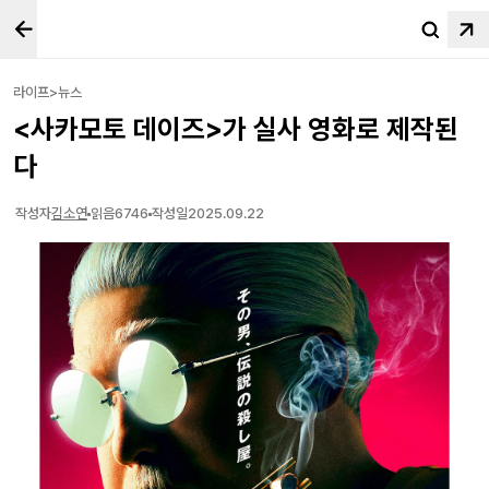
라이프>뉴스
<사카모토 데이즈>가 실사 영화로 제작된
다
작성자
김소연
읽음
6746
작성일
2025.09.22