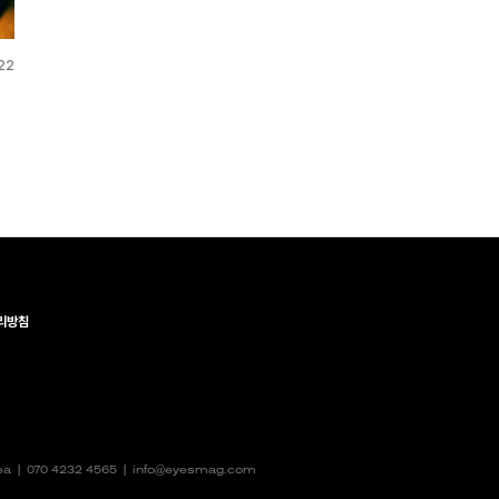
22
리방침
rea |
070 4232 4565
|
info@eyesmag.com