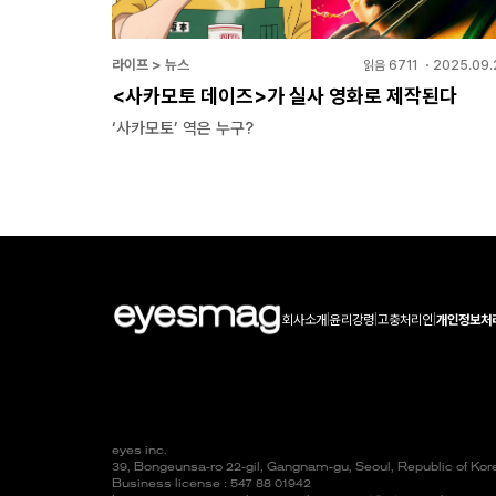
라이프 > 뉴스
읽음
6711
・
2025.09.
<사카모토 데이즈>가 실사 영화로 제작된다
‘사카모토’ 역은 누구?
회사소개
|
윤리강령
|
고충처리인
|
개인정보처
eyes inc.
39, Bongeunsa-ro 22-gil, Gangnam-gu, Seoul, Republic of Ko
Business license : 547 88 01942