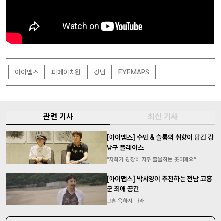
아이맵스
피에이치원
강남
EYEMAPS
관련 기사
최신 기사
[아이맵스] 수민 & 슬롬의 취향이 담긴 강
남구 플레이스
“저희가 굉장히 자주 출몰하는 곳이에요”
[아이맵스] 박시영이 추천하는 전남 고흥
군 최애 공간
고흥 욕하지 마라