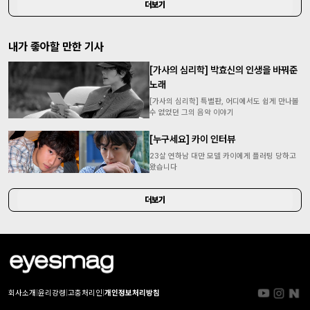
더보기
내가 좋아할 만한 기사
[가사의 심리학] 박효신의 인생을 바꿔준
노래
[가사의 심리학] 특별판, 어디에서도 쉽게 만나볼
수 없었던 그의 음악 이야기
[누구세요] 카이 인터뷰
23살 연하남 대만 모델 카이에게 플러팅 당하고
왔습니다
더보기
회사소개
|
윤리강령
|
고충처리인
|
개인정보처리방침