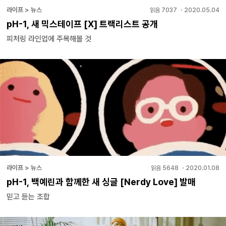
라이프 > 뉴스
읽음
7037
・
2020.05.04
pH-1, 새 믹스테이프 [X] 트랙리스트 공개
피처링 라인업에 주목해볼 것
라이프 > 뉴스
읽음
5648
・
2020.01.08
pH-1, 백예린과 함께한 새 싱글 [Nerdy Love] 발매
믿고 듣는 조합