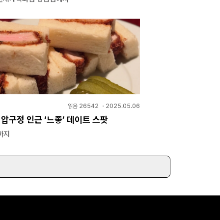
읽음
26542
・
2025.05.06
 압구정 인근 ‘느좋’ 데이트 스팟
까지