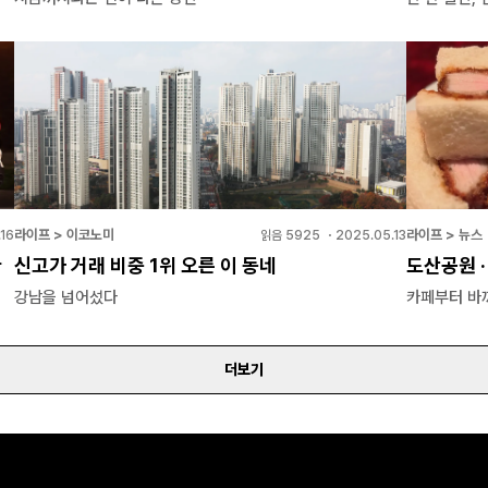
라이프 > 이코노미
라이프 > 뉴스
16
읽음
5925
・
2025.05.13
다
신고가 거래 비중 1위 오른 이 동네
도산공원 ·
강남을 넘어섰다
카페부터 바
더보기