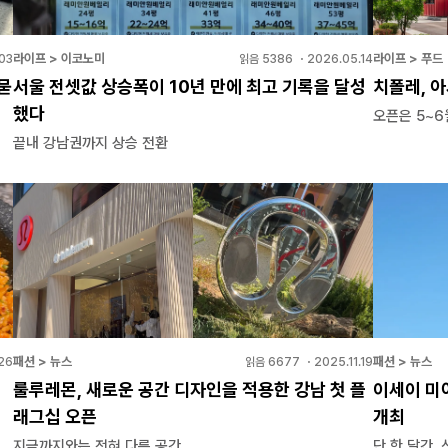
라이프 > 이코노미
라이프 > 푸드
03
읽음
5386
・
2026.05.14
묻
서울 전셋값 상승폭이 10년 만에 최고 기록을 달성
치폴레, 
했다
오픈은 5~6
끝내 강남권까지 상승 전환
패션 > 뉴스
패션 > 뉴스
26
읽음
6677
・
2025.11.19
룰루레몬, 새로운 공간 디자인을 적용한 강남 첫 플
이세이 미야
래그십 오픈
개최
지금까지와는 전혀 다른 공간
단 한 달간