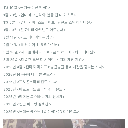
1월 16일 <동키콩 리턴즈 HD>
1월 23일 <엔더 매그놀리아: 블룸 인 더 미스트>
1월 23일 <길티 기어 -스트라이브- 닌텐도 스위치 에디션>
1월 30일 <헬로키티 아일랜드 어드벤처>
2월 11일 <시드 마이어의 문명 7>
2월 14일 <툼 레이더 4~6 리마스터>
3월 20일 <제노블레이드 크로니클스 X: 디피니티브 에디션>
3월 25일 <테일즈 오브 더 샤이어: 반지의 제왕 게임>
2025년 4월 <판타지 라이프 i: 빙글빙글 용과 시간을 훔치는 소녀>
2025년 봄 <용의 나라 룬 팩토리>
2025년 <포켓몬스터 레전드 Z-A>
2025년 <메트로이드 프라임 4: 비욘드>
2025년 <레이튼 교수와 증기의 신세계>
2025년 <캡콤 파이팅 콜렉션 2>
2025년 <드래곤 퀘스트 1 & 2 HD-2D 리메이크>