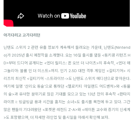
아기다리고 고기다리던
닌텐도 스위치 2 관련 유출 정보가 계속해서 들려오는 가운데, 닌텐도(Nintend
o)가 2025년 출시 예정작을 소개했다. 오는 16일 출시를 앞둔 <동키콩 리턴즈 H
D>부터 드디어 공개되는 <엔더 릴리스: 퀸 오브 더 나이츠>의 후속작, <엔더 매
그놀리아: 블룸 인 더 미스트>까지. 인기 2.5D 대전 격투 게임인 <길티기어> 시
리즈의 최신작 <길티기어 -스트라이브->도 닌텐도 스위치 에디션으로 찾아온다.
여기에 일명 ‘산리오 동숲’으로 통하던 <헬로키티 아일랜드 어드벤처>와 <동물
의 숲>과 유사한 분위기로 많은 기대를 모으고 있는 13년 만의 후속작 <판타지
라이프 i: 빙글빙글 용과 시간을 훔치는 소녀>도 출시를 목전에 두고 있다. 그간
많은 팬들이 기다려왔던 <포켓몬 레전드 Z-A>와 <레이튼 교수와 증기의 신세계
>도 포함됐으며, 더 자세한 라인업 및 출시일을 아래서 확인해 보자.