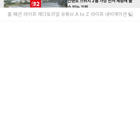
닌텐도 스위치 2를 가장 먼저 체험해 볼
수 있는 기회
홈
패션
라이프
에디토리얼
유튜브
A to Z
라이프 내비게이션
출시가 가까워졌다?
닌텐도, 닌텐도 스위치 후속 기종 내년 초
공개 한다
9년 만에 새 기종이?
더보기
내가 좋아할 만한 기사
<주식회사 아이즈> 2026 채용
매거진실 에디터 & 유튜브 PD / 프로덕션실 프로
덕션 매니저 / 디자인팀 비주얼 디자이너
“왜 안 돼?”라고 묻는 인생 즉흥론자, 김
간지 인터뷰
실패마저 근사한 안주거리가 되는 마법
더보기