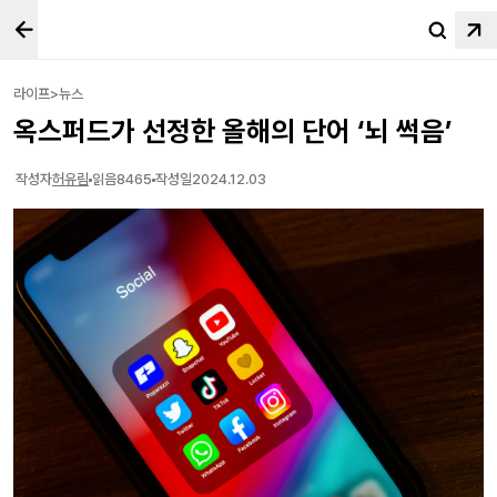
라이프>뉴스
옥스퍼드가 선정한 올해의 단어 ‘뇌 썩음’
작성자
허유림
읽음
8465
작성일
2024.12.03