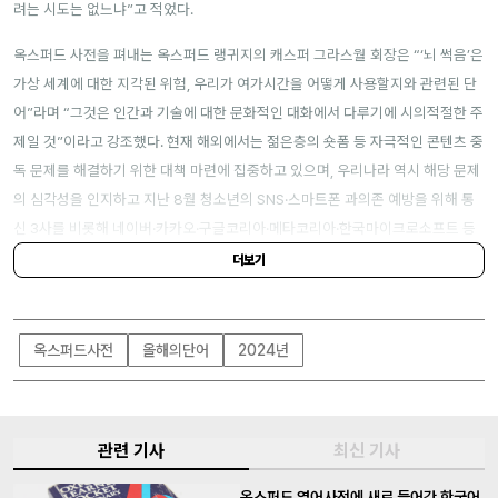
려는 시도는 없느냐”고 적었다.
옥스퍼드 사전을 펴내는 옥스퍼드 랭귀지의 캐스퍼 그라스월 회장은 “‘뇌 썩음’은
가상 세계에 대한 지각된 위험, 우리가 여가시간을 어떻게 사용할지와 관련된 단
어”라며 “그것은 인간과 기술에 대한 문화적인 대화에서 다루기에 시의적절한 주
제일 것”이라고 강조했다. 현재
해외에서는 젊은층의 숏폼 등 자극적인 콘텐츠 중
독 문제를 해결하기 위한 대책 마련에 집중하고 있으며, 우리나라 역시 해당 문제
의
심각성을 인지하고 지난 8월 청소년의 SNS·스마트폰 과의존 예방을 위해 통
신 3사를 비롯해 네이버·카카오·구글코리아·메타코리아·한국마이크로소프트 등
과 관련 정책 방향을 논의한 바 있다.
더보기
옥스퍼드사전
올해의단어
2024년
관련 기사
최신 기사
옥스퍼드 영어사전에 새로 들어간 한국어