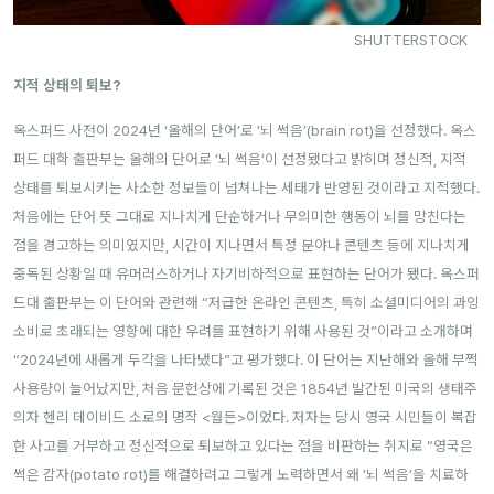
SHUTTERSTOCK
지적 상태의 퇴보?
옥스퍼드 사전이 2024년 ‘올해의 단어’로 ‘뇌 썩음’(brain rot)을 선정했다. 옥스
퍼드 대학 출판부는 올해의 단어로 ‘뇌 썩음’이 선정됐다고 밝히며 정신적, 지적
상태를 퇴보시키는 사소한 정보들이 넘쳐나는 세태가 반영된 것이라고 지적했다.
처음에는 단어 뜻 그대로 지나치게 단순하거나 무의미한 행동이 뇌를 망친다는
점을 경고하는 의미였지만, 시간이 지나면서 특정 분야나 콘텐츠 등에 지나치게
중독된 상황일 때 유머러스하거나 자기비하적으로 표현하는 단어가 됐다.
옥스퍼
드대 출판부는 이 단어와 관련해 “저급한 온라인 콘텐츠, 특히 소셜미디어의 과잉
소비로 초래되는 영향에 대한 우려를 표현하기 위해 사용된 것”이라고 소개하며
“2024년에 새롭게 두각을 나타냈다”고 평가했다.
이 단어는 지난해와 올해 부쩍
사용량이 늘어났지만, 처음 문헌상에 기록된 것은 1854년 발간된 미국의 생태주
의자 헨리 데이비드 소로의 명작 <월든>이었다.
저자는 당시 영국 시민들이 복잡
한 사고를 거부하고 정신적으로 퇴보하고 있다는 점을 비판하는 취지로 “영국은
썩은 감자(potato rot)를 해결하려고 그렇게 노력하면서 왜 ‘뇌 썩음’을 치료하