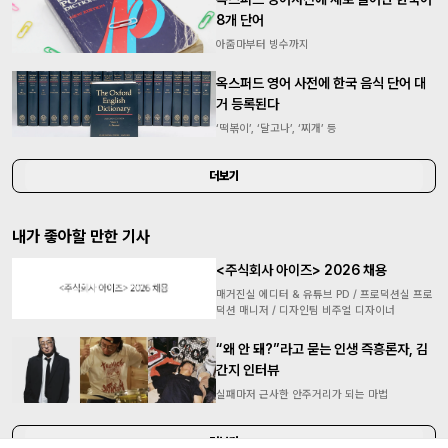
8개 단어
아줌마부터 빙수까지
옥스퍼드 영어 사전에 한국 음식 단어 대
거 등록된다
‘떡볶이’, ‘달고나’, ‘찌개’ 등
더보기
내가 좋아할 만한 기사
<주식회사 아이즈> 2026 채용
매거진실 에디터 & 유튜브 PD / 프로덕션실 프로
덕션 매니저 / 디자인팀 비주얼 디자이너
“왜 안 돼?”라고 묻는 인생 즉흥론자, 김
간지 인터뷰
실패마저 근사한 안주거리가 되는 마법
더보기