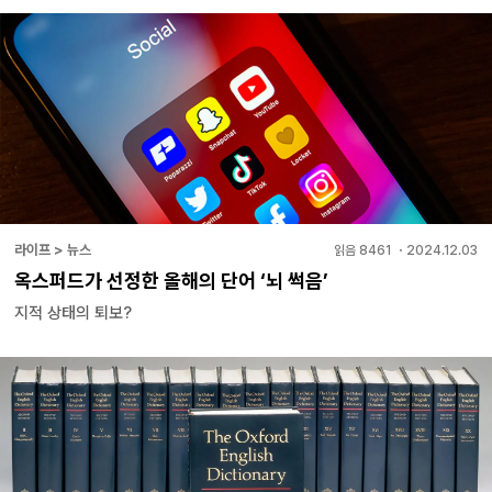
라이프 > 뉴스
읽음
8461
・
2024.12.03
옥스퍼드가 선정한 올해의 단어 ‘뇌 썩음’
지적 상태의 퇴보?