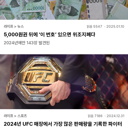
라이프 > 뉴스
읽음
5547
・
2025.01.10
5,000원권 뒤에 ‘이 번호’ 있으면 위조지폐다
2024년에만 143장 발견된
라이프 > 스포츠
읽음
7186
・
2024.12.31
2024년 UFC 매장에서 가장 많은 판매량을 기록한 파이터