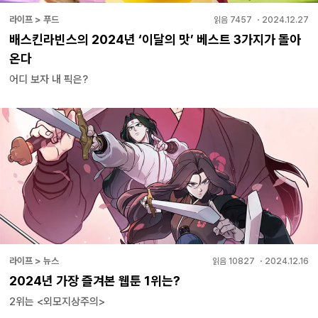
라이프 > 푸드
읽음
7457
・
2024.12.27
배스킨라빈스의 2024년 ‘이달의 맛’ 베스트 3가지가 돌아
온다
어디 보자 내 픽은?
라이프 > 뉴스
읽음
10827
・
2024.12.16
2024년 가장 즐겨본 웹툰 1위는?
2위는 <외모지상주의>