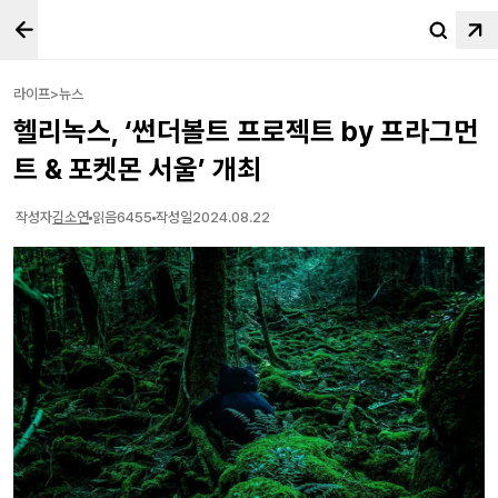
라이프>뉴스
헬리녹스, ‘썬더볼트 프로젝트 by 프라그먼
트 & 포켓몬 서울’ 개최
작성자
김소연
읽음
6455
작성일
2024.08.22