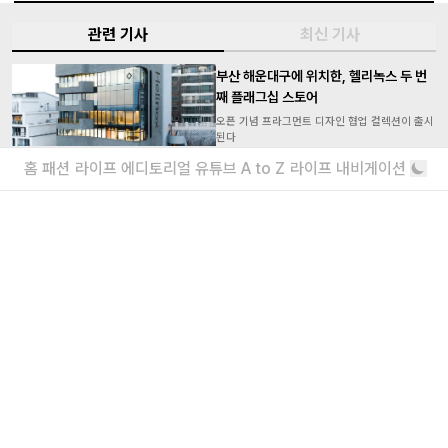
관련 기사
최신 기사
부산 해운대구에 위치한, 헬리녹스 두 번
째 플래그십 스토어
오픈 기념 프라그먼트 디자인 협업 컬렉션이 출시
된다
홈
패션
라이프
에디토리얼
유튜브
A to Z
라이프 내비게이션
펜디, 2024년 용의 해를 기념한 ‘망나뇽’
컬렉션 공개
펜디, 프라그먼트 디자인, 포켓몬
더보기
내가 좋아할 만한 기사
<주식회사 아이즈> 2026 채용
매거진실 에디터 & 유튜브 PD / 프로덕션실 프로
덕션 매니저 / 디자인팀 비주얼 디자이너
“왜 안 돼?”라고 묻는 인생 즉흥론자, 김