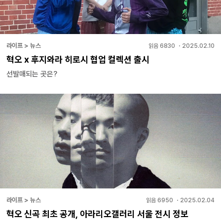
라이프 > 뉴스
읽음
6830
・
2025.02.10
혁오 x 후지와라 히로시 협업 컬렉션 출시
선발매되는 곳은?
라이프 > 뉴스
읽음
6950
・
2025.02.04
혁오 신곡 최초 공개, 아라리오갤러리 서울 전시 정보