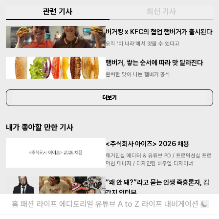
관련 기사
최신 기사
버거킹 x KFC의 협업 햄버거가 출시된다
오직 ‘이 나라’에서 맛볼 수 있다고
햄버거, 쌓는 순서에 따라 맛 달라진다
완벽한 맛이 나는 햄버거 공식
더보기
내가 좋아할 만한 기사
<주식회사 아이즈> 2026 채용
매거진실 에디터 & 유튜브 PD / 프로덕션실 프로
덕션 매니저 / 디자인팀 비주얼 디자이너
“왜 안 돼?”라고 묻는 인생 즉흥론자, 김
간지 인터뷰
홈
패션
라이프
에디토리얼
유튜브
A to Z
라이프 내비게이션
실패마저 근사한 안주거리가 되는 마법