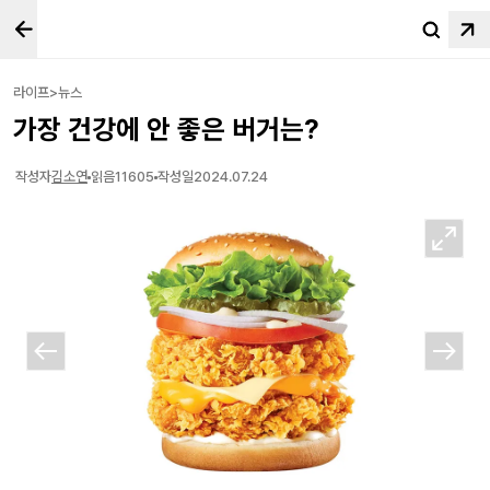
라이프>뉴스
가장 건강에 안 좋은 버거는?
작성자
김소연
읽음
11605
작성일
2024.07.24