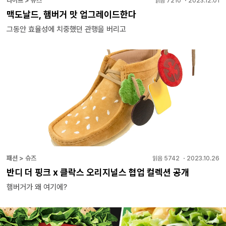
라이프 > 뉴스
읽음
7210
・
2023.12.01
맥도날드, 햄버거 맛 업그레이드한다
그동안 효율성에 치중했던 관행을 버리고
패션 > 슈즈
읽음
5742
・
2023.10.26
반디 더 핑크 x 클락스 오리지널스 협업 컬렉션 공개
햄버거가 왜 여기에?