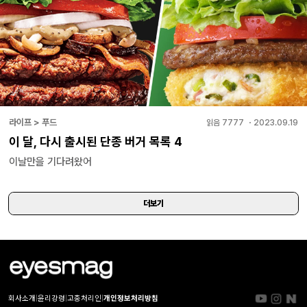
라이프 > 푸드
읽음
7777
・
2023.09.19
이 달, 다시 출시된 단종 버거 목록 4
이날만을 기다려왔어
더보기
회사소개
|
윤리강령
|
고충처리인
|
개인정보처리방침