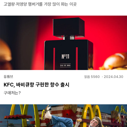
고열량·저영양 햄버거를 가장 많이 파는 이곳
유튜브
읽음
5560
・
2024.04.30
KFC, 바비큐향 구현한 향수 출시
구매처는?