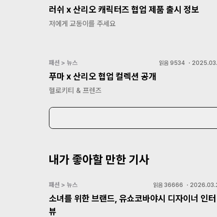
러쉬 x 산리오 캐릭터즈 협업 제품 출시 정보
저에게 교동이를 주세요
패션 > 뉴스
읽음
9534
・
2025.03.
푸마 x 산리오 협업 컬렉션 공개
헬로키티 & 프렌즈
내가 좋아할 만한 기사
패션 > 뉴스
읽음
36666
・
2026.03.
소녀를 위한 브랜드, 유쇼코바야시 디자이너 인터
뷰