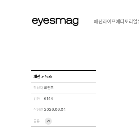
패션
라이프
에디토리얼
패션
>
뉴스
작성자
최연주
읽음
6144
작성일
2026.06.04
공유