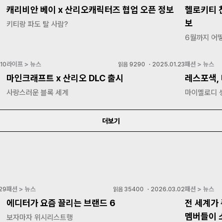
캐리비안 베이 x 산리오캐릭터즈 협업 오픈 정보
헬로키티 
보
키티랑 파도 탈 사람?
6월까지 어
라이프 > 뉴스
패션 > 뉴스
10
읽음
9290
・
2025.01.23
마인크래프트 x 산리오 DLC 출시
레스포색,
사랑스러운 블록 세계
마이멜로디 
더보기
패션 > 뉴스
패션 > 뉴스
29
읽음
35400
・
2026.03.02
에디터가 요즘 끌리는 브랜드 6
전 세계가 
멤버들이 
보자마자 위시리스트행