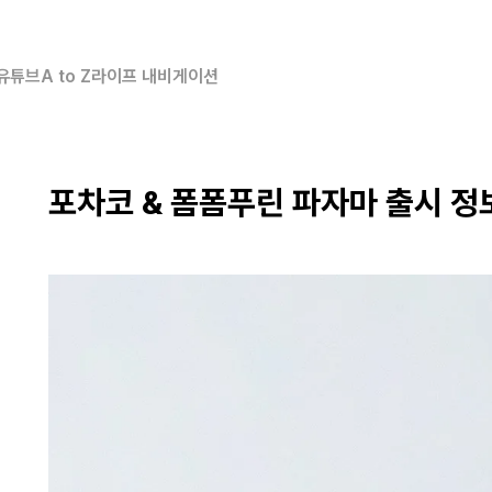
유튜브
A to Z
라이프 내비게이션
포차코 & 폼폼푸린 파자마 출시 정