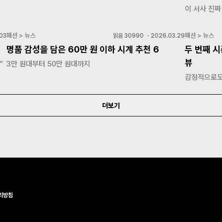
이 서사 진짜
패션 > 뉴스
패션 > 뉴스
03
읽음
30990
・
2026.03.29
명품 감성을 담은 60만 원 이하 시계 추천 6
두 번째 시
뷰
”
3만 원대부터 50만 원대까지
감정적으로도
더보기
리방침