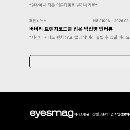
“일상에서 작은 아름다움을 발견하기를”
패션 > 뉴스
읽음
31006
・
2026.03.
버버리 트렌치코드를 입은 박진영 인터뷰
“시간이 지나도 변치 않고 ‘클래식’이라 불릴 수 있길 바라요
회사소개
|
윤리강령
|
고충처리인
|
개인정보처