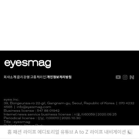
회사소개
|
윤리강령
|
고충처리인
|
개인정보처리방침
eyes inc.
39, Bongeunsa-ro 22-gil, Gangnam-gu, Seoul, Republic of Korea |
070 4232
4565
|
info@eyesmag.com
Business license : 547 88 01942
Internet news service business license :
서울,자
60059 | 2020.09.25
Periodical license :
강남,
가00010 | 2020.10.30
Title : eyesmag
Publisher : Jinpyo Park
News manager & Editorial officer : Youlim Heo
홈
패션
라이프
에디토리얼
유튜브
A to Z
라이프 내비게이션