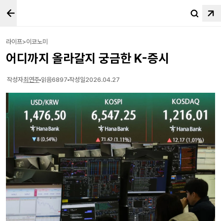
라이프>이코노미
어디까지 올라갈지 궁금한 K-증시
작성자
최연주
읽음
6897
작성일
2026.04.27