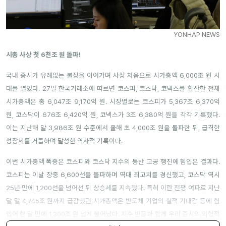
YONHAP NEWS
시총 사상 첫 6천조 원 돌파!
국내 증시가 유례없는 불장을 이어가며 사상 처음으로 시가총액 6,000조 원 시
대를 열었다. 27일 한국거래소에 따르면 코스피, 코스닥, 코넥스를 합산한 전체
시가총액은 총 6,047조 9,170억 원. 시장별로는 코스피가 5,367조 6,370억
원, 코스닥이 676조 6,420억 원, 코넥스가 3조 6,380억 원을 각각 기록했다.
이는 지난해 말 3,986조 원 수준에서 올해 초 4,000조 원을 돌파한 뒤, 급격한
성장세를 거듭하며 달성한 역사적 기록이다.
이번 시가총액 폭증은 코스피와 코스닥 지수의 동반 고공 행진에 힘입은 결과다.
코스피는 이날 장중 6,600선을 돌파하며 역대 최고치를 경신했고, 코스닥 역시
25년 만에 1,200선을 넘어선 뒤 상승세를 지속했다. 특히 이란 전쟁 여파로 지난
달 말 4,745조 원까지 급감했던 시가총액은 반도체 기업의 실적 기대감 등에 힘
입어 한 달 만에 1,300조 원 넘게 불어났다. 지수 반등과 함께 우리 증시의 외형적