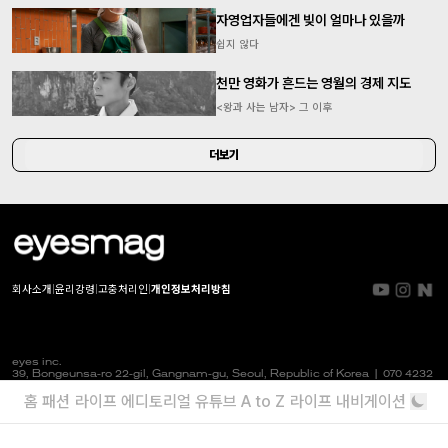
자영업자들에겐 빚이 얼마나 있을까
쉽지 않다
천만 영화가 흔드는 영월의 경제 지도
<왕과 사는 남자> 그 이후
더보기
회사소개
|
윤리강령
|
고충처리인
|
개인정보처리방침
eyes inc.
39, Bongeunsa-ro 22-gil, Gangnam-gu, Seoul, Republic of Korea |
070 4232
4565
|
info@eyesmag.com
홈
패션
라이프
에디토리얼
유튜브
A to Z
라이프 내비게이션
Business license : 547 88 01942
Internet news service business license :
서울,자
60059 | 2020.09.25
Periodical license :
강남,
가00010 | 2020.10.30
Title : eyesmag
Publisher : Jinpyo Park