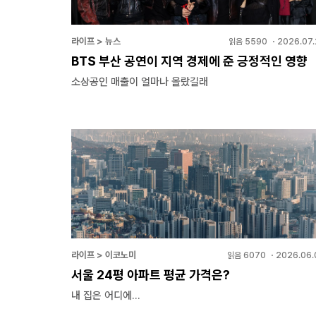
라이프 > 뉴스
읽음
5590
・
2026.07.
BTS 부산 공연이 지역 경제에 준 긍정적인 영향
소상공인 매출이 얼마나 올랐길래
라이프 > 이코노미
읽음
6070
・
2026.06.
서울 24평 아파트 평균 가격은?
내 집은 어디에...