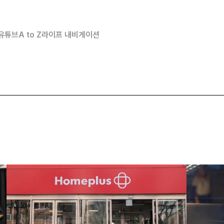
유튜브
A to Z
라이프 내비게이션