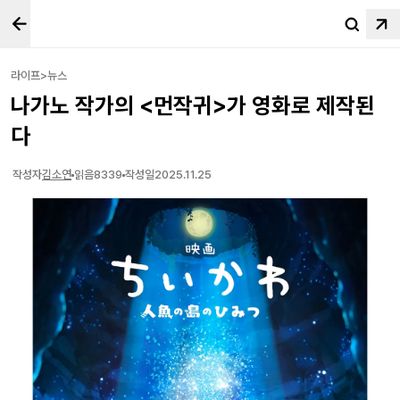
라이프>뉴스
나가노 작가의 <먼작귀>가 영화로 제작된
다
작성자
김소연
읽음
8339
작성일
2025.11.25