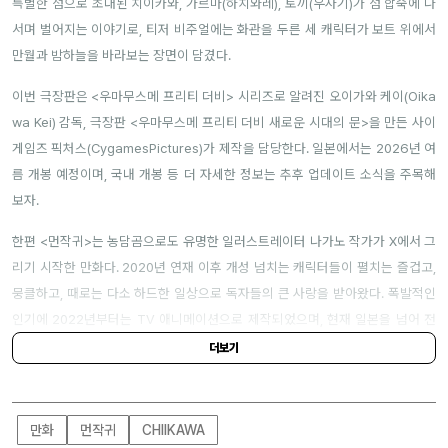
특별한 섬으로 초대된 치이카와, 가르마(하치와레), 토끼(우사기)가 섬 합숙에 나
서며 벌어지는 이야기로, 티저 비주얼에는 화관을 두른 세 캐릭터가 보트 위에서
만월과 밤하늘을 바라보는 장면이 담겼다.
이번 극장판은 <우마무스메 프리티 더비> 시리즈로 알려진 오이가와 케이(Oika
wa Kei) 감독, 극장판 <우마무스메 프리티 더비 새로운 시대의 문>을 만든 사이
게임즈 픽처스(CygamesPictures)가 제작을 담당한다. 일본에서는 2026년 여
름 개봉 예정이며, 국내 개봉 등 더 자세한 정보는 추후 업데이트 소식을 주목해
보자.
한편 <먼작귀>는 농담곰으로도 유명한 일러스트레이터 나가노 작가가 X에서 그
리기 시작한 만화다. 2020년 연재 이후 개성 넘치는 캐릭터들이 펼치는 즐겁고,
뭉클하고, 때로는 다소 하드한 일상으로 독자들의 큰 사랑을 받아왔다. 폭발적인
인기에 2022년부터는 TV 애니메이션으로 제작되었으며, 현재 일본을 넘어 전
세계적으로도 인기를 입증하고 있다.
더보기
만화
먼작귀
CHIIKAWA