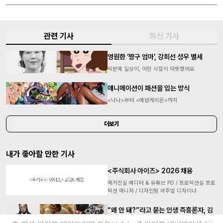
관련 기사
최신 기사
영원한 ‘짱구 엄마’, 강희선 성우 별세
덕분에 일상이, 어린 시절이 따뜻했어요
애니메이션이 패션을 입는 방식
<나나>부터 <에반게리온>까지
더보기
내가 좋아할 만한 기사
<주식회사 아이즈> 2026 채용
매거진실 에디터 & 유튜브 PD / 프로덕션실 프로
덕션 매니저 / 디자인팀 비주얼 디자이너
“왜 안 돼?”라고 묻는 인생 즉흥론자, 김
간지 인터뷰