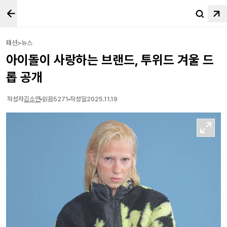
패션>뉴스
아이돌이 사랑하는 브랜드, 투위드 겨울 드
롭 공개
작성자
김소연
읽음
5271
작성일
2025.11.19