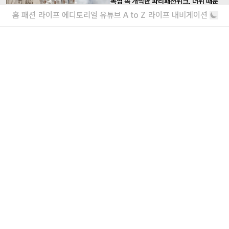
폭염 속 개막한 파리패션위크, 더위 때문
에 패션쇼 일정도 바뀌었다?
홈
패션
라이프
에디토리얼
유튜브
A to Z
라이프 내비게이션
패션쇼도 더위는 못 이겨
서울 빈티지 숍에서 발견한 보물 같은 스
커트
단 하나뿐인 미디스커트를 찾아서
더보기
내가 좋아할 만한 기사
소녀를 위한 브랜드, 유쇼코바야시 디자이
너 인터뷰
“일상에서 작은 아름다움을 발견하기를”
에디터가 요즘 끌리는 브랜드 6
보자마자 위시리스트행
더보기