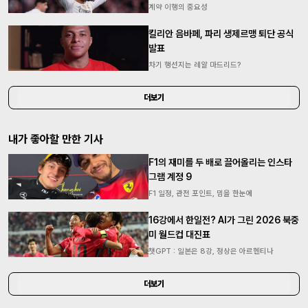
계약 이행의 중요성
킬리안 음바페, 파리 생제르맹 퇴단 공식
발표
차기 행선지는 레알 마드리드?
더보기
내가 좋아할 만한 기사
F1의 재미를 두 배로 끌어올리는 인스타
그램 계정 9
F1 일정, 관전 포인트, 밈을 한눈에
16강에서 한일전? AI가 그린 2026 북중
미 월드컵 대진표
챗GPT : 일본은 8강, 정상은 아르헨티나
더보기