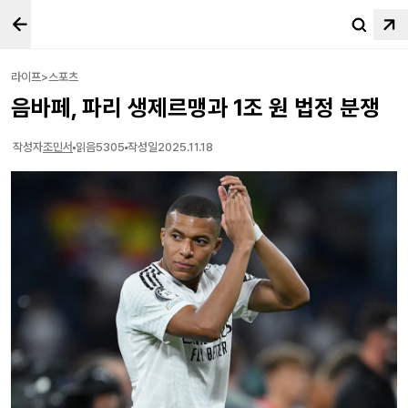
라이프>스포츠
음바페, 파리 생제르맹과 1조 원 법정 분쟁
작성자
조민서
읽음
5305
작성일
2025.11.18