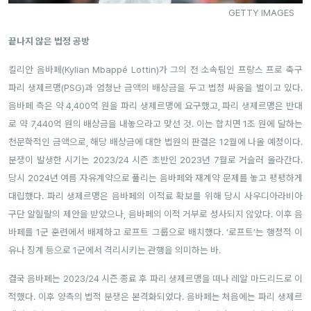
GETTY IMAGES
끝나지 않은 법정 공방
킬리안 음바페(Kylian Mbappé Lottin)가 그의 전 소속팀인 프랑스 프로 축구
파리 생제르맹(PSG)과 엄청난 금액의 배상금을 두고 법정 싸움을 벌이고 있다.
음바페 측은 약 4,400억 원을 파리 생제르맹에 요구했고, 파리 생제르맹은 반대
로 약 7,440억 원의 배상금을 내놓으라고 맞선 것. 이는 합치면 1조 원에 달하는
천문학적인 금액으로, 해당 배상금에 대한 법원의 판결은 12월에 나올 예정이다.
분쟁이 발생한 시기는 2023/24 시즌 초반인 2023년 7월로 거슬러 올라간다.
당시 2024년 여름 자유계약으로 풀리는 음바페와 재계약 문제를 놓고 팽팽하게
대립했다. 파리 생제르맹은 음바페의 이적료 확보를 위해 당시 사우디아라비아
구단 알힐랄의 제안을 받았으나, 음바페의 이적 거부로 성사되지 않았다. 이후 음
바페를 1군 훈련에서 배제하고 로프트 그룹으로 배치했다. ‘로프트’는 행정적 이
유나 징계 등으로 1군에서 격리시키는 관행을 의미하는 바.
결국 음바페는 2023/24 시즌 종료 후 파리 생제르맹을 떠나 레알 마드리드로 이
적했다. 이후 양측의 법적 분쟁은 본격화되었다. 음바페는 처음에는 파리 생제르