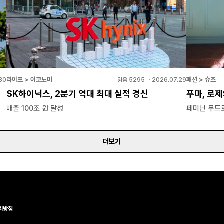
라이프 > 이코노미
패션 > 슈즈
30
읽음
5295
・
2026.07.29
SK하이닉스, 2분기 역대 최대 실적 경신
푸마, 로제
매출 100조 원 달성
페미닌 무드
더보기
리방침