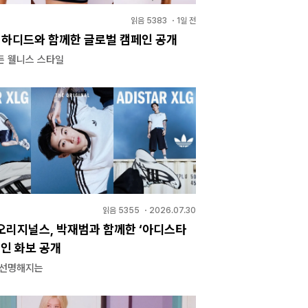
읽음
5383
・
1일 전
라 하디드와 함께한 글로벌 캠페인 공개
든 웰니스 스타일
읽음
5355
・
2026.07.30
오리지널스, 박재범과 함께한 ‘아디스타
페인 화보 공개
 선명해지는