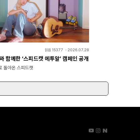
읽음
15377
・
2026.07.28
와 함께한 ‘스피드캣 에투알’ 캠페인 공개
로 돌아온 스피드캣