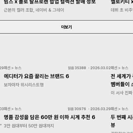
빔즈 x 폴로 랄프로렌 협업 컬렉션 발매 정보
헬로키티 
근본의 컬러 조합, 네이비 & 그레이
데뷔 초 비
더보기
패션 > 뉴스
패션 > 뉴스
29
읽음
35388
・
2026.03.02
에디터가 요즘 끌리는 브랜드 6
전 세계가 
멤버들이 
보자마자 위시리스트행
이 서사 진짜
패션 > 뉴스
패션 > 뉴스
03
읽음
30976
・
2026.03.29
명품 감성을 담은 60만 원 이하 시계 추천 6
두 번째 시
뷰
”
3만 원대부터 50만 원대까지