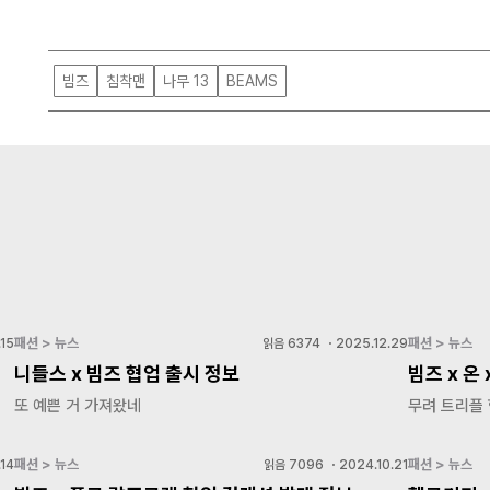
빔즈
침착맨
나무 13
BEAMS
패션 > 뉴스
패션 > 뉴스
15
읽음
6374
・
2025.12.29
니들스 x 빔즈 협업 출시 정보
빔즈 x 온
또 예쁜 거 가져왔네
무려 트리플
패션 > 뉴스
패션 > 뉴스
14
읽음
7096
・
2024.10.21