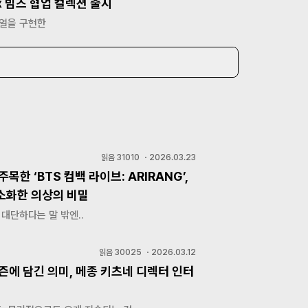
x 빔즈 협업 컬렉션 출시
주얼을 구현한
읽음
31010
・
2026.03.23
주목한 ‘BTS 컴백 라이브: ARIRANG’,
소화한 의상의 비밀
 대단하다는 말 밖엔..
읽음
30025
・
2026.03.12
즌에 담긴 의미, 메종 키츠네 디렉터 인터