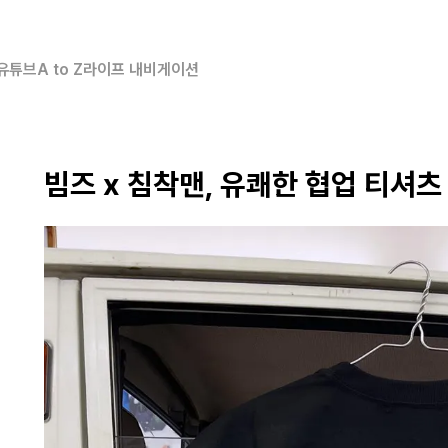
유튜브
A to Z
라이프 내비게이션
빔즈 x 침착맨, 유쾌한 협업 티셔츠