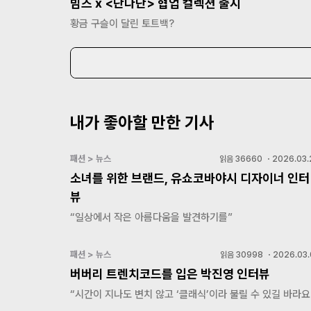
빔즈 x <단다단> 협업 컬렉션 출시
황금 구슬이 달린 토트백?
내가 좋아할 만한 기사
패션 > 뉴스
읽음
36660
・
2026.03.
소녀를 위한 브랜드, 유쇼코바야시 디자이너 인터
뷰
“일상에서 작은 아름다움을 발견하기를”
패션 > 뉴스
읽음
30998
・
2026.03.
버버리 트렌치코드를 입은 박진영 인터뷰
“시간이 지나도 변치 않고 ‘클래식’이라 불릴 수 있길 바라요