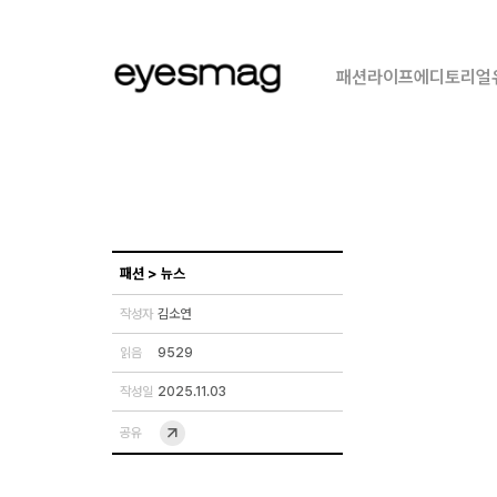
패션
라이프
에디토리얼
패션
>
뉴스
작성자
김소연
읽음
9529
작성일
2025.11.03
공유