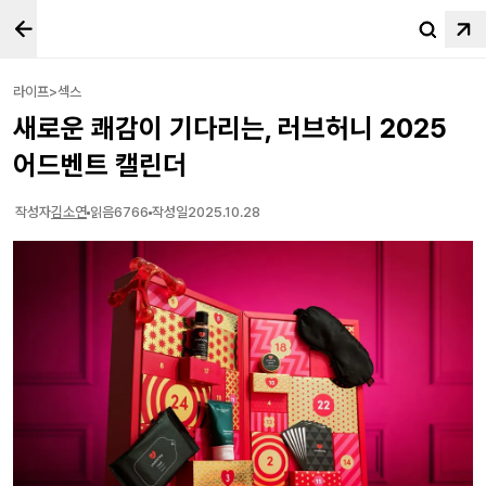
라이프>섹스
새로운 쾌감이 기다리는, 러브허니 2025
어드벤트 캘린더
작성자
김소연
읽음
6766
작성일
2025.10.28