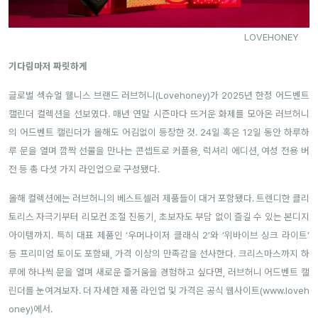
LOVEHONEY
기다림마저 짜릿하게
글로벌 섹슈얼 웰니스 브랜드 러브허니(Lovehoney)가 2025년 한정 어드벤트
캘린더 컬렉션을 선보였다. 매년 연말 시즌마다 뜨거운 화제를 모아온 러브허니
의 어드벤트 캘린더가 올해도 어김없이 등장한 것. 24일 혹은 12일 동안 하루하
루 문을 열며 깜짝 선물을 만나는 콘셉트로 커플용, 럭셔리 에디션, 여성 전용 버
전 등 총 다섯 가지 라인업으로 구성됐다.
올해 컬렉션에는 러브허니의 베스트셀러 제품들이 대거 포함됐다. 트렌디한 클리
토리스 자극기부터 리모컨 조절 진동기, 초보자도 부담 없이 즐길 수 있는 본디지
아이템까지. 특히 대표 제품인 ‘우머나이저 클래식 2’와 ‘위바이브 싱크 라이트’
등 프리미엄 토이도 포함돼, 가격 이상의 만족감을 선사한다. 크리스마스까지 하
루에 하나씩 문을 열며 새로운 즐거움을 경험하고 싶다면, 러브허니 어드벤트 캘
린더를 눈여겨보자. 더 자세한 제품 라인업 및 가격은 공식 웹사이트(
www.loveh
oney
)에서.