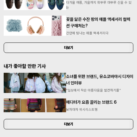
다가올 여름, 가을까지 휘뚜루 마뚜루 신을 수 있
는
꽃을 닮은 수잔 팡의 애플 액세서리 컬렉
션 구매처는?
간만에 탐나는 애플 액세서리다
더보기
내가 좋아할 만한 기사
소녀를 위한 브랜드, 유쇼코바야시 디자이
너 인터뷰
“일상에서 작은 아름다움을 발견하기를”
에디터가 요즘 끌리는 브랜드 6
보자마자 위시리스트행
더보기