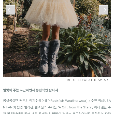
ROCKFISH WEATHERWEAR
별빛이 주는 포근하면서 몽한적인 판타지
몽실몽실한 매력의 락피쉬웨더웨어Rockfish Weatherwear) x 수잔 팡(SUSA
N FANG) 협업 컬렉션. 컬렉션의 주제는 ‘A Gift from the Stars’, 어제 열린 수
잔 팡 런웨이를 통해 처음 공개됐다. 별빛이 전하는 포근하면서도 몽환적인 판타