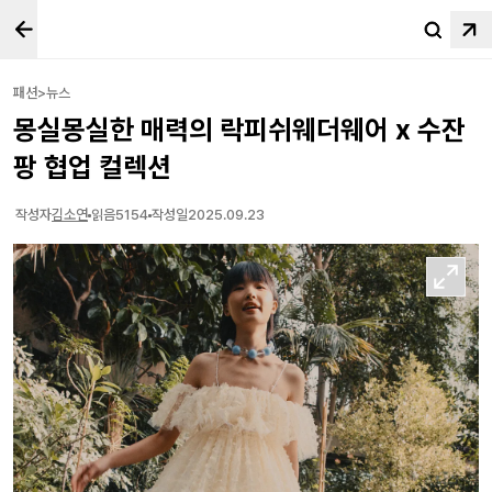
패션>뉴스
몽실몽실한 매력의 락피쉬웨더웨어 x 수잔
팡 협업 컬렉션
작성자
김소연
읽음
5154
작성일
2025.09.23