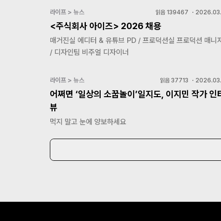
라이프 > 뉴스
읽음
139467
・
2026.03.
<주식회사 아이즈> 2026 채용
매거진실 에디터 & 유튜브 PD / 프로덕션실 프로덕션 매니
/ 디자인팀 비주얼 디자이너
라이프 > 뉴스
읽음
37713
・
2026.03.
어쩌면 ‘일상의 소꿉놀이’일지도, 이지민 작가 인
뷰
먹지 말고 눈에 양보하세요