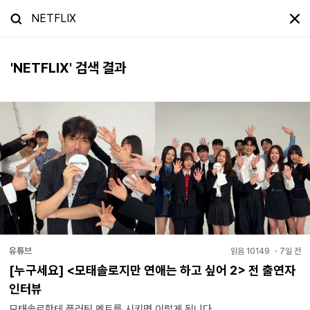
'
NETFLIX
' 검색 결과
유튜브
읽음
10149
・
7일 전
[누구세요] <모태솔로지만 연애는 하고 싶어 2> 전 출연자
인터뷰
모태솔로한테 플러팅 멘트를 시키면 이렇게 됩니다