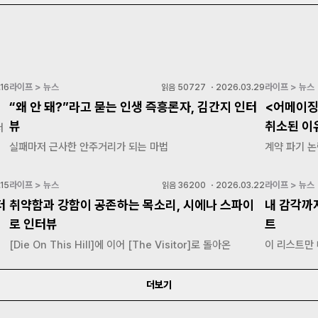
라이프 > 뉴스
라이프 > 뉴스
16
읽음
50727
・
2026.03.29
“왜 안 돼?”라고 묻는 인생 즉흥론자, 김간지 인터
<어메이징
뷰
취소된 이
저
실패마저 근사한 안주거리가 되는 마법
계약 파기 논
라이프 > 뉴스
라이프 > 뉴스
15
읽음
36200
・
2026.03.22
터
취약함과 강함이 공존하는 목소리, 시에나 스파이
내 감각까
로 인터뷰
트
[Die On This Hill]에 이어 [The Visitor]로 돌아온
이 리스트만
더보기