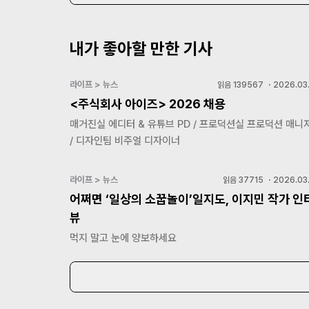
내가 좋아할 만한 기사
라이프 > 뉴스
읽음
139567
・
2026.03.
<주식회사 아이즈> 2026 채용
매거진실 에디터 & 유튜브 PD / 프로덕션실 프로덕션 매니
/ 디자인팀 비주얼 디자이너
라이프 > 뉴스
읽음
37715
・
2026.03.
어쩌면 ‘일상의 소꿉놀이’일지도, 이지민 작가 인
뷰
먹지 말고 눈에 양보하세요