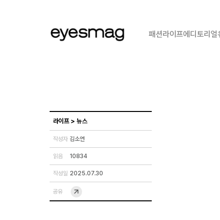
패션
라이프
에디토리얼
라이프
>
뉴스
작성자
김소연
읽음
10834
작성일
2025.07.30
공유