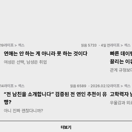
라이프 > 섹스
라이프 > 섹스
19
읽음
5733
・
4일 전
연애는 안 하는 게 아니라 못 하는 것이다
빠른 데이
끌리는 이
여성은 선택, 남성은 취업
관계 규정보
라이프 > 섹스
라이프 > 섹스
14
읽음
6589
・
2026.02.12
“전 남친을 소개합니다” 검증된 전 연인 추천이 유
고학력자 
행?
우울감과 외
아니 진짜 괜찮다니까?
더보기