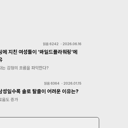
읽음
6242
・
2026.06.16
팅에 지친 여성들이 ‘와일드플라워링’에
유
다는 감정의 흐름을 파악한다?
읽음
6364
・
2026.01.15
남성일수록 솔로 탈출이 어려운 이유는?
로움도 증가