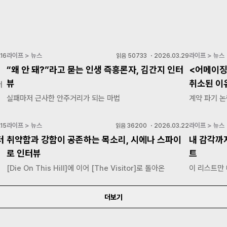
라이프 > 뉴스
라이프 > 뉴스
16
읽음
50733
・
2026.03.29
“왜 안 돼?”라고 묻는 인생 즉흥론자, 김간지 인터
<어메이징
뷰
취소된 이
저
실패마저 근사한 안주거리가 되는 마법
계약 파기 논
라이프 > 뉴스
라이프 > 뉴스
15
읽음
36200
・
2026.03.22
터
취약함과 강함이 공존하는 목소리, 시에나 스파이
내 감각까
로 인터뷰
트
[Die On This Hill]에 이어 [The Visitor]로 돌아온
이 리스트만
더보기