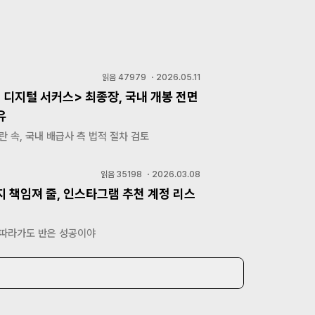
읽음
47979
・
2026.05.11
 디지털 서커스> 최종장, 국내 개봉 전면
유
란 속, 국내 배급사 측 법적 절차 검토
읽음
35198
・
2026.03.08
지 책임져 줄, 인스타그램 추천 계정 리스
 따라가도 반은 성공이야