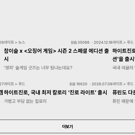
라이프 > 뉴스
라이프 > 푸드
09
읽음
35066
・
2024.12.18
참이슬 x <오징어 게임> 시즌 2 스페셜 에디션 출
하이트진로
시
션’을 출
‘영희’ 술게임 굿즈는 너무 탐나는데요?
국내 레귤러 
라이프 > 푸드
라이프 > 푸드
27
읽음
16620
・
2026.07.08
캠
하이트진로, 국내 최저 칼로리 ‘진로 라이트’ 출시
퓨린도 다운
가볍고 부담 없는 칼로리
퓨린 때문에
더보기