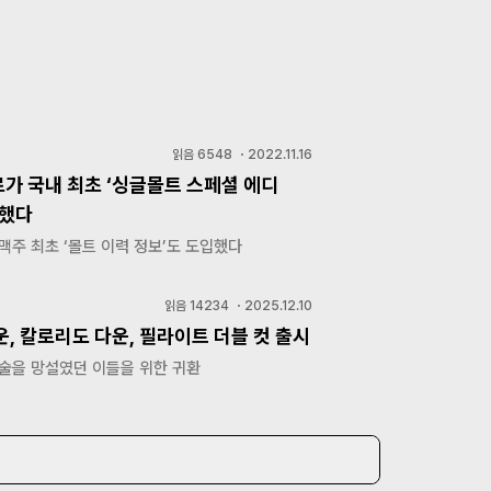
읽음
6548
・
2022.11.16
가 국내 최초 ‘싱글몰트 스페셜 에디
시했다
맥주 최초 ‘몰트 이력 정보’도 도입했다
읽음
14234
・
2025.12.10
, 칼로리도 다운, 필라이트 더블 컷 출시
 술을 망설였던 이들을 위한 귀환