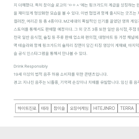
지 더해졌다. 특히 참이슬 로고의 ‘ㅁㅇㅅ’에는 핑크가드의 계급을 상징하는 
을 재미있게 형상화한 모습을 볼 수 있다. 이번 협업과 함께 출시되는 굿즈는 
컬러잔, 머리끈 등 총 4종이다. MZ세대의 폭발적인 인기를 끌었던 영희 게
스토어를 통해서도 판매할 예정이다. 그 외 굿즈 3종 또한 일반 음식점, 주점 
전국 일반 음식점, 술집 등 주류 판매 업소와 편의점, 대형마트 등 가정 채널에
맥 테슬라와 함께 핑크가드의 술자리 장면이 담긴 티징 영상이 게재돼, 마지막
슬 공식 인스타그램을 통해서 만나볼 수 있다.
Drink Responsibly
19세 이상의 법적 음주 허용 소비자를 위한 콘텐츠입니다.
경고: 지나친 음주는 뇌졸중, 기억력 손상이나 치매를 유발합니다. 임신 중 음
하이트진로
테라
참이슬
오징어게임
HITEJINRO
TERRA