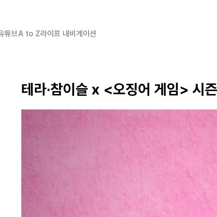
유튜브
A to Z
라이프 내비게이션
테라·참이슬 x <오징어 게임> 시즌