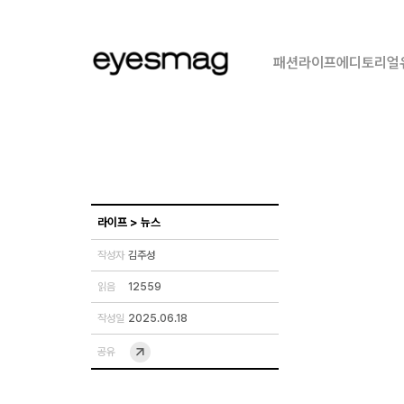
패션
라이프
에디토리얼
라이프
>
뉴스
작성자
김주성
읽음
12559
작성일
2025.06.18
공유