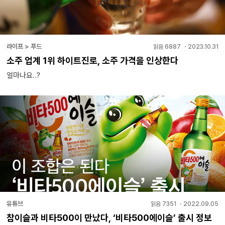
라이프 > 푸드
읽음
6887
・
2023.10.31
소주 업계 1위 하이트진로, 소주 가격을 인상한다
얼마나요..?
유튜브
읽음
7351
・
2022.09.05
참이슬과 비타500이 만났다, ‘비타500에이슬’ 출시 정보