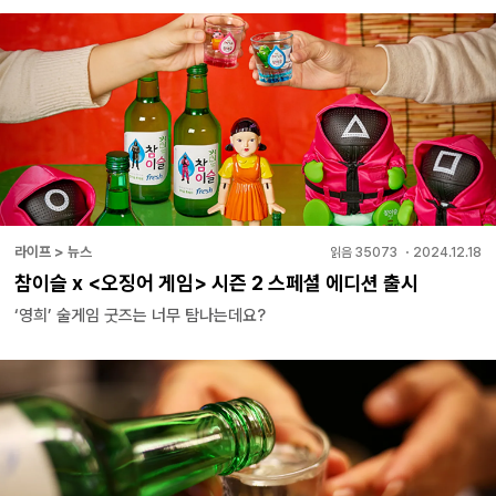
라이프 > 뉴스
읽음
35073
・
2024.12.18
참이슬 x <오징어 게임> 시즌 2 스페셜 에디션 출시
‘영희’ 술게임 굿즈는 너무 탐나는데요?