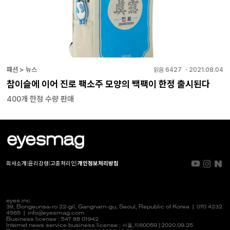
패션 > 뉴스
읽음
6427
・
2021.08.04
참이슬에 이어 진로 팩소주 모양의 백팩이 한정 출시된다
400개 한정 수량 판매
회사소개
|
윤리강령
|
고충처리인
|
개인정보처리방침
eyes inc.
39, Bongeunsa-ro 22-gil, Gangnam-gu, Seoul, Republic of Korea |
070 4232
4565
|
info@eyesmag.com
Business license : 547 88 01942
Internet news service business license :
서울,자
60059 | 2020.09.25