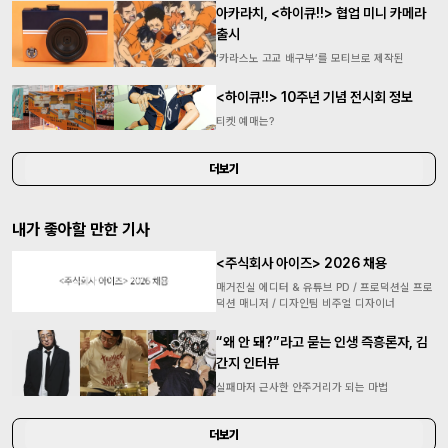
아카라치, <하이큐!!> 협업 미니 카메라
출시
‘카라스노 고교 배구부’를 모티브로 제작된
<하이큐!!> 10주년 기념 전시회 정보
티켓 예매는?
더보기
내가 좋아할 만한 기사
<주식회사 아이즈> 2026 채용
매거진실 에디터 & 유튜브 PD / 프로덕션실 프로
덕션 매니저 / 디자인팀 비주얼 디자이너
“왜 안 돼?”라고 묻는 인생 즉흥론자, 김
간지 인터뷰
실패마저 근사한 안주거리가 되는 마법
더보기