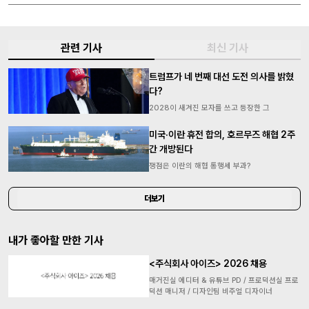
관련 기사
최신 기사
트럼프가 네 번째 대선 도전 의사를 밝혔
다?
2028이 새겨진 모자를 쓰고 등장한 그
미국·이란 휴전 합의, 호르무즈 해협 2주
간 개방된다
쟁점은 이란의 해협 통행세 부과?
더보기
내가 좋아할 만한 기사
<주식회사 아이즈> 2026 채용
매거진실 에디터 & 유튜브 PD / 프로덕션실 프로
덕션 매니저 / 디자인팀 비주얼 디자이너