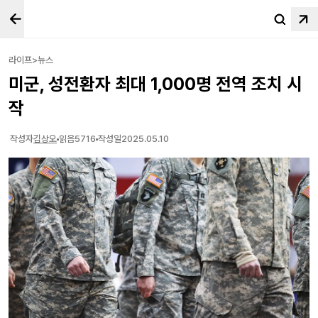
라이프>뉴스
미군, 성전환자 최대 1,000명 전역 조치 시
작
작성자
김상오
읽음
5716
작성일
2025.05.10