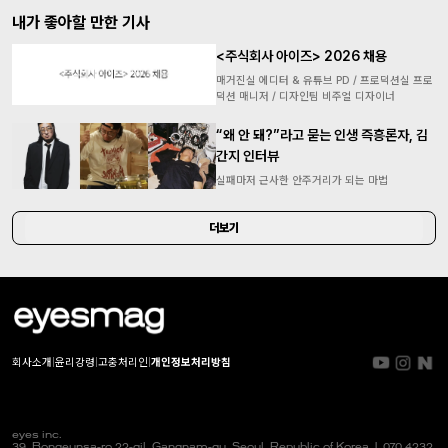
내가 좋아할 만한 기사
<주식회사 아이즈> 2026 채용
매거진실 에디터 & 유튜브 PD / 프로덕션실 프로
덕션 매니저 / 디자인팀 비주얼 디자이너
“왜 안 돼?”라고 묻는 인생 즉흥론자, 김
간지 인터뷰
실패마저 근사한 안주거리가 되는 마법
더보기
회사소개
|
윤리강령
|
고충처리인
|
개인정보처리방침
eyes inc.
39, Bongeunsa-ro 22-gil, Gangnam-gu, Seoul, Republic of Korea |
070 4232