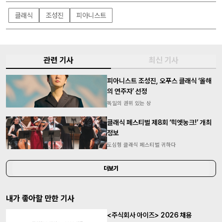
클래식
조성진
피아니스트
관련 기사
최신 기사
피아니스트 조성진, 오푸스 클래식 ‘올해
의 연주자’ 선정
독일의 권위 있는 상
클래식 페스티벌 제8회 ‘힉엣눙크!’ 개최
정보
도심형 클래식 페스티벌 귀하다
더보기
내가 좋아할 만한 기사
<주식회사 아이즈> 2026 채용