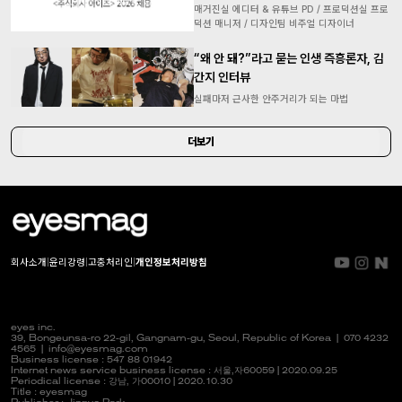
매거진실 에디터 & 유튜브 PD / 프로덕션실 프로
덕션 매니저 / 디자인팀 비주얼 디자이너
“왜 안 돼?”라고 묻는 인생 즉흥론자, 김
간지 인터뷰
실패마저 근사한 안주거리가 되는 마법
더보기
회사소개
|
윤리강령
|
고충처리인
|
개인정보처리방침
eyes inc.
39, Bongeunsa-ro 22-gil, Gangnam-gu, Seoul, Republic of Korea |
070 4232
4565
|
info@eyesmag.com
Business license : 547 88 01942
Internet news service business license :
서울,자
60059 | 2020.09.25
Periodical license :
강남,
가00010 | 2020.10.30
Title : eyesmag