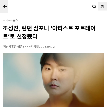
라이프>뉴스
조성진, 런던 심포니 ‘아티스트 포트레이
트’로 선정됐다
작성자
홍준
읽음
5777
작성일
2025.04.12