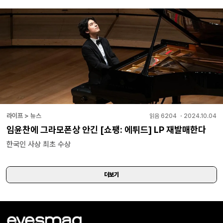
라이프 > 뉴스
읽음
6204
・
2024.10.04
임윤찬에 그라모폰상 안긴 [쇼팽: 에튀드] LP 재발매한다
한국인 사상 최초 수상
더보기