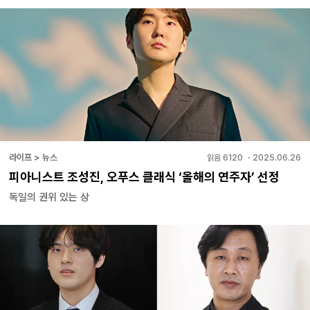
라이프 > 뉴스
읽음
6120
・
2025.06.26
피아니스트 조성진, 오푸스 클래식 ‘올해의 연주자’ 선정
독일의 권위 있는 상