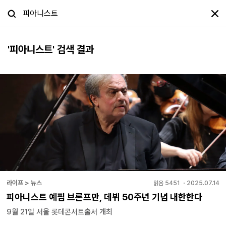
'
피아니스트
' 검색 결과
라이프 > 뉴스
읽음
5451
・
2025.07.14
피아니스트 예핌 브론프만, 데뷔 50주년 기념 내한한다
9월 21일 서울 롯데콘서트홀서 개최