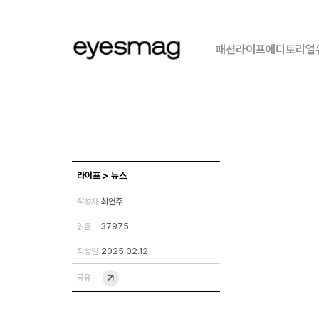
패션
라이프
에디토리얼
라이프
>
뉴스
작성자
최연주
읽음
37975
작성일
2025.02.12
공유