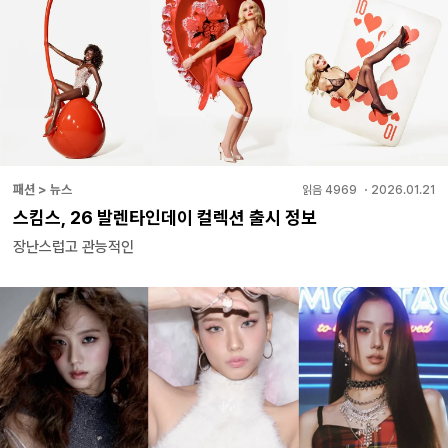
패션 > 뉴스
읽음
4969
・
2026.01.21
스킴스, 26 발렌타인데이 컬렉션 출시 정보
장난스럽고 관능적인