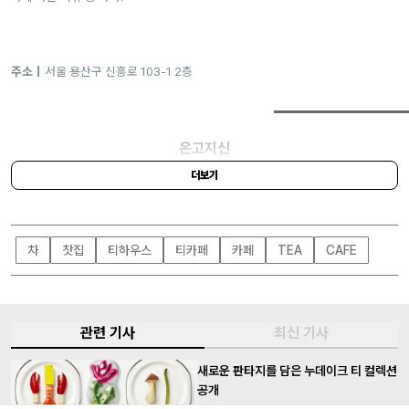
주소｜
서울 용산구 신흥로 103-1 2층
온고지신
더보기
차
찻집
티하우스
티카페
카페
TEA
CAFE
관련 기사
최신 기사
새로운 판타지를 담은 누데이크 티 컬렉션
공개