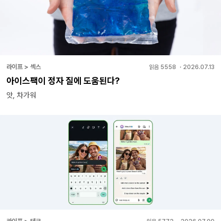
라이프 > 섹스
읽음
5558
・
2026.07.13
아이스팩이 정자 질에 도움된다?
앗, 차가워