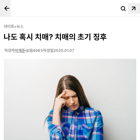
라이프>뉴스
나도 혹시 치매? 치매의 초기 징후
작성자
박제준
읽음
4961
작성일
2025.01.07