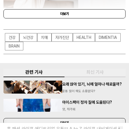
더보기
SHUTTERSTOCK
건강
뇌건강
치매
자가진단
HEALTH
DIMENTIA
BRAIN
관련 기사
최신 기사
오래 앉아 있기, 뇌에 얼마나 해로울까?
운동 많이 해도 소용없다?
아이스팩이 정자 질에 도움된다?
앗, 차가워
더보기
홈
패션
라이프
에디토리얼
유튜브
A to Z
라이프 내비게이션