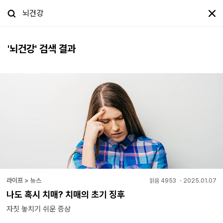
'
뇌건강
' 검색 결과
라이프 > 뉴스
읽음
4953
・
2025.01.07
나도 혹시 치매? 치매의 초기 징후
자칫 놓치기 쉬운 증상