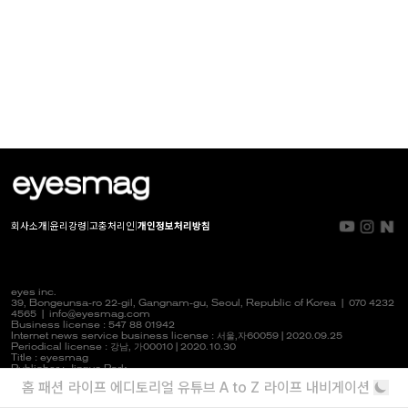
회사소개
|
윤리강령
|
고충처리인
|
개인정보처리방침
eyes inc.
39, Bongeunsa-ro 22-gil, Gangnam-gu, Seoul, Republic of Korea |
070 4232
4565
|
info@eyesmag.com
Business license : 547 88 01942
Internet news service business license :
서울,자
60059 | 2020.09.25
Periodical license :
강남,
가00010 | 2020.10.30
Title : eyesmag
Publisher : Jinpyo Park
News manager & Editorial officer : Youlim Heo
홈
패션
라이프
에디토리얼
유튜브
A to Z
라이프 내비게이션