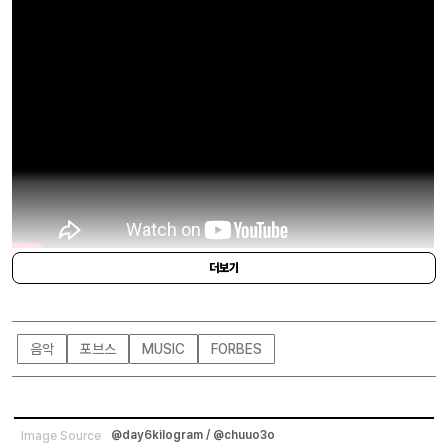
더보기
‘연반인’ 재재와 유튜버 승헌쓰, 안무가이자 댄서인 가비가 결성한 혼성그룹 ‘재쓰
비’. 다소 한정됐던 재정적 자원에도 불구하고 재밌고 산뜻한 분위기의 노래를 완
성했을 뿐만 아니라 다수 음원차트 상위권을 차지했다는 점을 주목했다.
음악
포브스
MUSIC
FORBES
@day6kilogram / @chuuo3o
Image Source