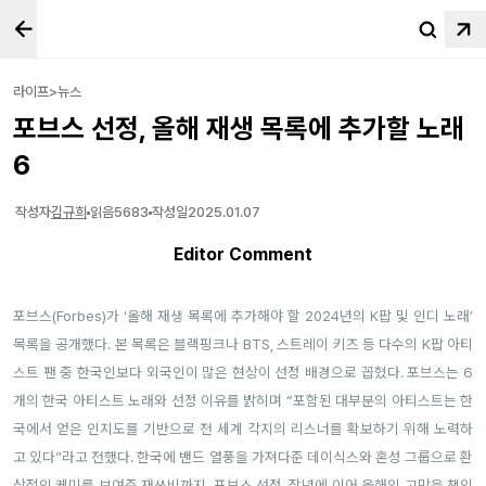
라이프>뉴스
포브스 선정, 올해 재생 목록에 추가할 노래
6
작성자
김규희
읽음
5683
작성일
2025.01.07
Editor Comment
포브스(Forbes)가 ‘올해 재생 목록에 추가해야 할 2024년의 K팝 및 인디 노래’
목록을 공개했다. 본 목록은 블랙핑크나 BTS, 스트레이 키즈 등 다수의 K팝 아티
스트 팬 중 한국인보다 외국인이 많은 현상이 선정 배경으로 꼽혔다. 포브스는 6
개의 한국 아티스트 노래와 선정 이유를 밝히며 “포함된 대부분의 아티스트는 한
국에서 얻은 인지도를 기반으로 전 세계 각지의 리스너를 확보하기 위해 노력하
고 있다”라고 전했다. 한국에 밴드 열풍을 가져다준 데이식스와 혼성 그룹으로 환
상적인 케미를 보여준 재쓰비까지. 포브스 선정, 작년에 이어 올해의 고막을 책임