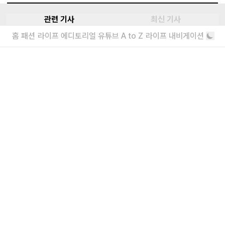
신인류
관련 기사
최신 기사
코스모스
홈
패션
라이프
에디토리얼
유튜브
A to Z
라이프 내비게이션
수트 입은 테크노의 군주, 게사펠슈타인
대표곡 10
예와 위켄드가 사랑한 천재 프로듀서
퀸, 51년 만에 크리스마스 신곡 공개
무려 1974년에 녹음됐다
더보기
내가 좋아할 만한 기사
<주식회사 아이즈> 2026 채용
매거진실 에디터 & 유튜브 PD / 프로덕션실 프로
덕션 매니저 / 디자인팀 비주얼 디자이너
“왜 안 돼?”라고 묻는 인생 즉흥론자, 김
간지 인터뷰