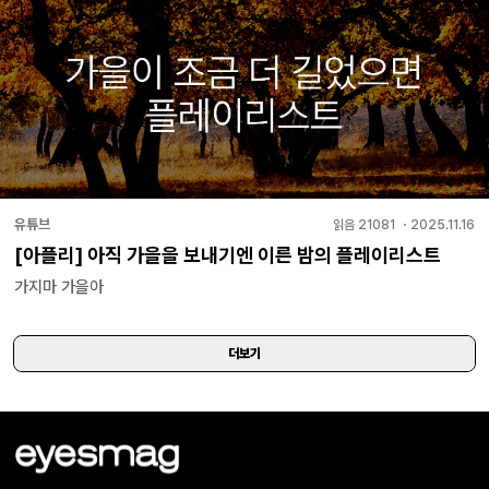
유튜브
읽음
21081
・
2025.11.16
[아플리] 아직 가을을 보내기엔 이른 밤의 플레이리스트
가지마 가을아
더보기