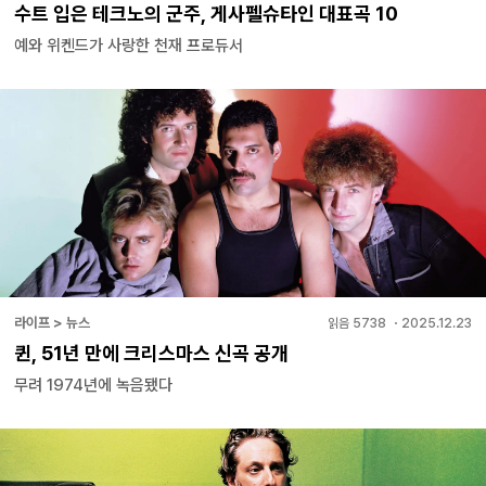
수트 입은 테크노의 군주, 게사펠슈타인 대표곡 10
예와 위켄드가 사랑한 천재 프로듀서
라이프 > 뉴스
읽음
5738
・
2025.12.23
퀸, 51년 만에 크리스마스 신곡 공개
무려 1974년에 녹음됐다