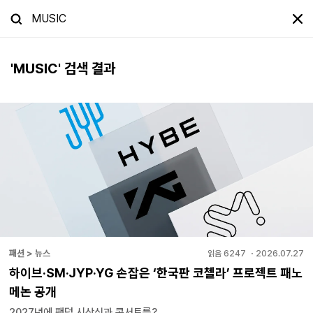
'
MUSIC
' 검색 결과
패션 > 뉴스
읽음
6247
・
2026.07.27
하이브·SM·JYP·YG 손잡은 ‘한국판 코첼라’ 프로젝트 패노
메논 공개
2027년에 팬덤 시상식과 콘서트를?