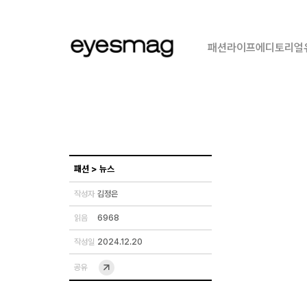
패션
라이프
에디토리얼
패션
>
뉴스
작성자
김정은
읽음
6968
작성일
2024.12.20
공유