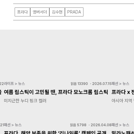
프라다
앰버서더
김수현
PRADA
라이프 > 뉴스
패션 > 뉴스
22
읽음
13390
・
2026.07.15
울
여름 립스틱이 고민될 땐, 프라다 모노크롬 립스틱
프라다 x
미지근한 누디 핑크 컬러
아시아 지역
패션 > 뉴스
패션 > 뉴스
21
읽음
5798
・
2026.04.08
프라다, 해양 보존을 위한 ‘리나일론’ 캠페인 공개
밀라노패션