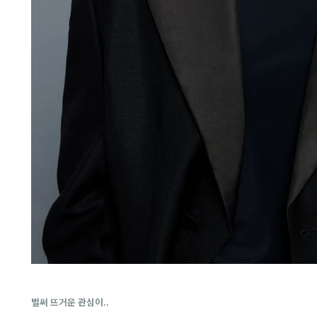
벌써 뜨거운 관심이..