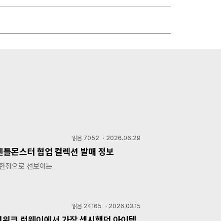
읽음
7052
・
2026.06.29
 젠틀몬스터 협업 컬렉션 발매 정보
 한정으로 선보이는
읽음
24165
・
2026.03.15
위크 런웨이에서 가장 섹시했던 아이템