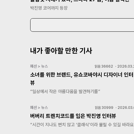
박진영 코어까지 등장
내가 좋아할 만한 기사
패션 > 뉴스
읽음
36662
・
2026.03.
소녀를 위한 브랜드, 유쇼코바야시 디자이너 인터
뷰
“일상에서 작은 아름다움을 발견하기를”
패션 > 뉴스
읽음
30999
・
2026.03.
버버리 트렌치코드를 입은 박진영 인터뷰
“시간이 지나도 변치 않고 ‘클래식’이라 불릴 수 있길 바라요