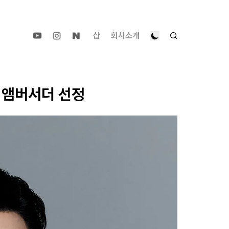
샵
회사소개
 앰버서더 선정