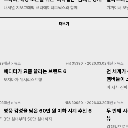
내셔널 지오그래픽 크리에이티브웍스와 함께
가까이서 보
더보기
패션 > 뉴스
패션 > 뉴스
29
읽음
35390
・
2026.03.02
에디터가 요즘 끌리는 브랜드 6
전 세계가 
멤버들이 
보자마자 위시리스트행
이 서사 진짜
패션 > 뉴스
패션 > 뉴스
03
읽음
30980
・
2026.03.29
명품 감성을 담은 60만 원 이하 시계 추천 6
두 번째 시
뷰
”
3만 원대부터 50만 원대까지
감정적으로도