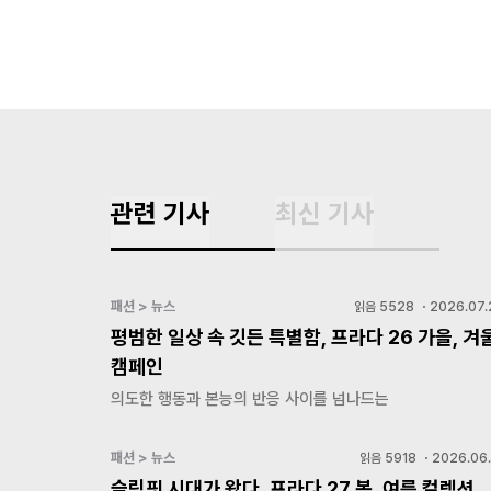
관련 기사
최신 기사
패션 > 뉴스
읽음
5528
・
2026.07.
평범한 일상 속 깃든 특별함, 프라다 26 가을, 겨
캠페인
의도한 행동과 본능의 반응 사이를 넘나드는
패션 > 뉴스
읽음
5918
・
2026.06.
슬림핏 시대가 왔다, 프라다 27 봄, 여름 컬렉션