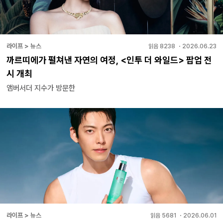
라이프 > 뉴스
읽음
8238
・
2026.06.23
까르띠에가 펼쳐낸 자연의 여정, <인투 더 와일드> 팝업 전
시 개최
앰버서더 지수가 방문한
라이프 > 뉴스
읽음
5681
・
2026.06.01